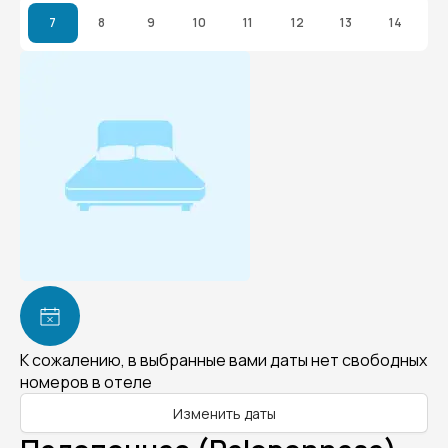
7
8
9
10
11
12
13
14
К сожалению, в выбранные вами даты нет свободных
номеров в отеле
Изменить даты