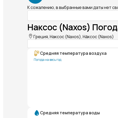
К сожалению, в выбранные вами даты нет с
Наксос (Naxos) Погод
Греция, Наксос (Naxos), На́ксос (Naxos)
Средняя температура воздуха
Погода на весь год
Средняя температура воды