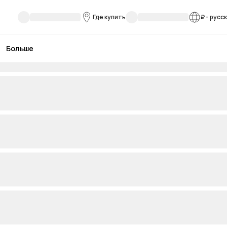
Где купить
₽
-
русс
Больше