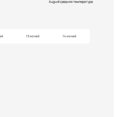
August средняя температура
ей
13 ночей
14 ночей