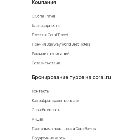
Компания
О Coral Travel
Благодарности
Пресса о Coral Travel
Премия Starway World Best Hotels
Реквизиты компаний
Оставить отзыв
Бронирование туров на coral.ru
Контакты
Как забронировать онлайн
Способы оплаты
Акции
Программа лояльности CoralBonus
Подарочные карты