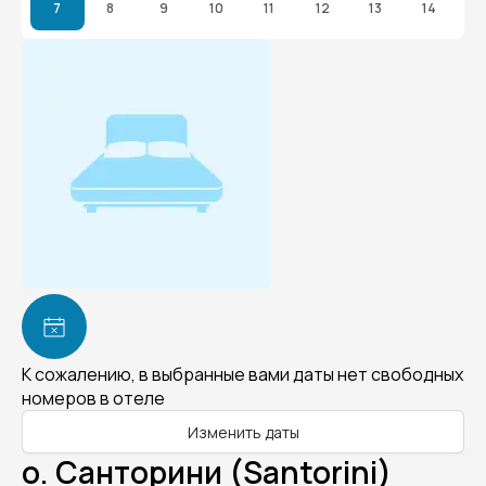
7
8
9
10
11
12
13
14
К сожалению, в выбранные вами даты нет свободных
номеров в отеле
Изменить даты
о. Санторини (Santorini)