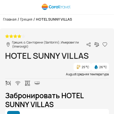
/
/
Главная
Греция
HOTEL SUNNY VILLAS
1/1
Греция, о. Санторини (Santorini), Имеровигли
(Imerovigli)
HOTEL SUNNY VILLAS
25 °C
26 °C
August средняя температура
Забронировать HOTEL
SUNNY VILLAS