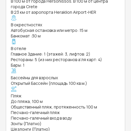
В 100 м от города Hersonissos. В 100 м от центра
города Crete
В 23 км от аэропорта Heraklion Airport-HER
В окрестностях
Автобусная остановка или метро
:
15 м
Банкомат
:
30 м
В отеле
Главное Здание: 1 (этажей: 3, лифтов: 2)
Рестораны: 5 (из них ресторанов а’ля карт: 4)
Бары: 1
Бассейны для взрослых
Открытый Бассейн (площадь 100 кв.м.)
Пляж
До пляжа, 100 м
Общественный пляж, протяженность 100 м
Песчано-галечный пляж
Песчано-галечный вход в воду
Зонты (Платно)
Шезлонги (Платно)