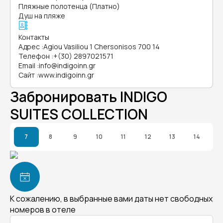
Пляжные полотенца (Платно)
Душ на пляже
Контакты
Адрес
:
Agiou Vasiliou 1 Chersonisos 700 14
Телефон
:
+(30) 2897021571
Email
:
info@indigoinn.gr
Сайт
:
www.indigoinn.gr
Забронировать INDIGO
SUITES COLLECTION
7
8
9
10
11
12
13
14
К сожалению, в выбранные вами даты нет свободных
номеров в отеле