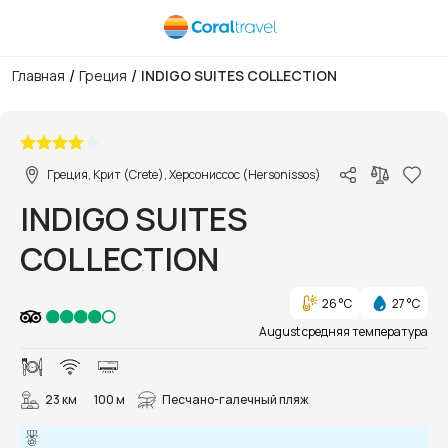
/
/
Главная
Греция
INDIGO SUITES COLLECTION
1/56
Греция, Крит (Crete), Херсониссос (Hersonissos)
INDIGO SUITES
COLLECTION
26 °C
27 °C
August средняя температура
23 км
100 м
Песчано-галечный пляж