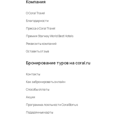
Компания
О Coral Travel
Благодарности
Пресса о Coral Travel
Премия Starway World Best Hotels
Реквизиты компаний
Оставить отзыв
Бронирование туров на coral.ru
Контакты
Как забронировать онлайн
Способы оплаты
Акции
Программа лояльности CoralBonus
Подарочные карты