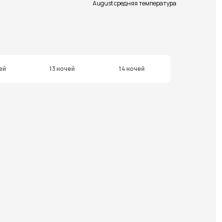
August средняя температура
ей
13 ночей
14 ночей