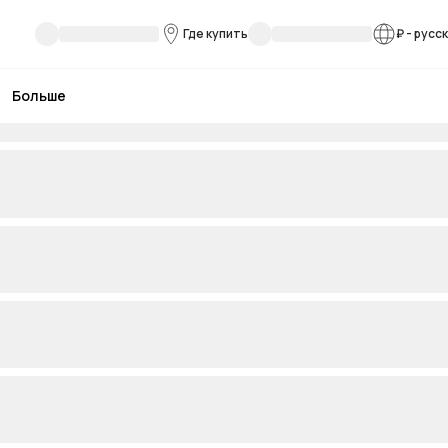
Где купить
₽
-
русс
Больше