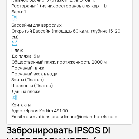
Рестораны: 1 (из них ресторанов а’ля карт: 1)
Бары: 1
Бассейны для взрослых
Открытый Бассейн (площадь 60 кв.м., глубина 15-20
см)
Пляж
До пляжа, 5 м
Общественный пляж, протяженность 2000 м
Песчаный пляж
Песчаный вход в воду
Зонты (Платно)
Шезлонги (Платно)
Душ на пляже
Контакты
Адрес
:
Ipsos Kerkira 491 00
Email
:
reservationsipsosdimare@ionian-hotels.com
Забронировать IPSOS DI