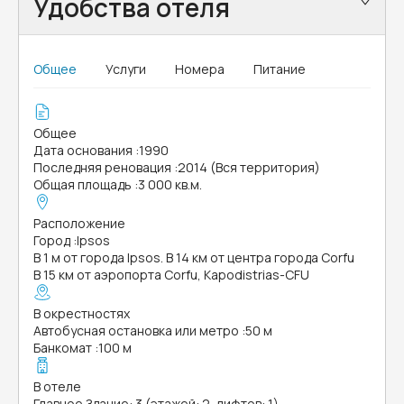
Удобства отеля
Общее
Услуги
Номера
Питание
Общее
Дата основания
:
1990
Последняя реновация
:
2014 (Вся территория)
Общая площадь
:
3 000 кв.м.
Расположение
Город
:
Ipsos
В 1 м от города Ipsos. В 14 км от центра города Corfu
В 15 км от аэропорта Corfu, Kapodistrias-CFU
В окрестностях
Автобусная остановка или метро
:
50 м
Банкомат
:
100 м
В отеле
Главное Здание: 3 (этажей: 2, лифтов: 1)