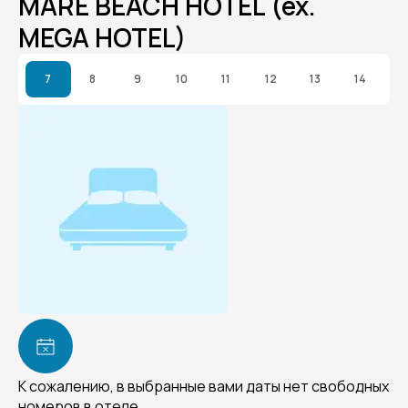
MARE BEACH HOTEL (ex.
MEGA HOTEL)
7
8
9
10
11
12
13
14
К сожалению, в выбранные вами даты нет свободных
номеров в отеле