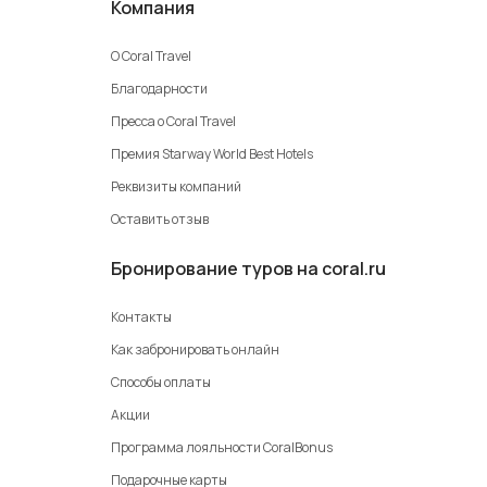
Компания
О Coral Travel
Благодарности
Пресса о Coral Travel
Премия Starway World Best Hotels
Реквизиты компаний
Оставить отзыв
Бронирование туров на coral.ru
Контакты
Как забронировать онлайн
Способы оплаты
Акции
Программа лояльности CoralBonus
Подарочные карты