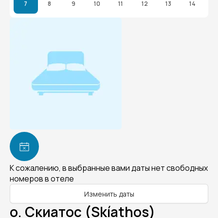
7
8
9
10
11
12
13
14
К сожалению, в выбранные вами даты нет свободных
номеров в отеле
Изменить даты
о. Скиатос (Skíathos)