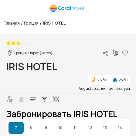
/
/
Главная
Греция
IRIS HOTEL
1/1
Греция, Парос (Paros)
IRIS HOTEL
26 °C
25 °C
August средняя температура
Забронировать IRIS HOTEL
7
8
9
10
11
12
13
14