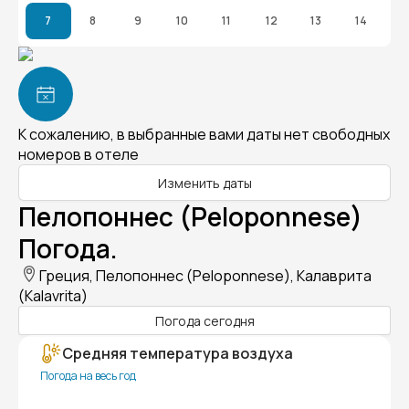
7
8
9
10
11
12
13
14
К сожалению, в выбранные вами даты нет свободных
номеров в отеле
Изменить даты
Пелопоннес (Peloponnese)
Погода.
Греция, Пелопоннес (Peloponnese), Калаврита
(Kalavrita)
Погода сегодня
Средняя температура воздуха
Погода на весь год