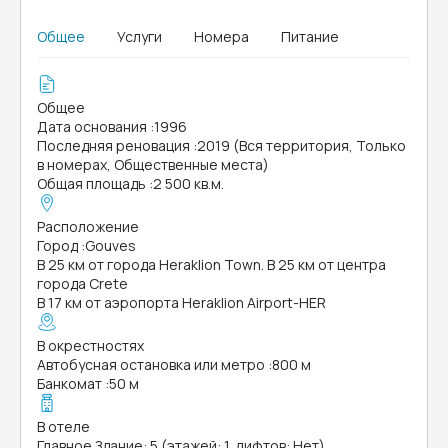
Общее
Услуги
Номера
Питание
Общее
Дата основания
:
1996
Последняя реновация
:
2019 (Вся территория, Только
в номерах, Общественные места)
Общая площадь
:
2 500 кв.м.
Расположение
Город
:
Gouves
В 25 км от города Heraklion Town. В 25 км от центра
города Crete
В 17 км от аэропорта Heraklion Airport-HER
В окрестностях
Автобусная остановка или метро
:
800 м
Банкомат
:
50 м
В отеле
Главное Здание: 5 (этажей: 1, лифтов: Нет)