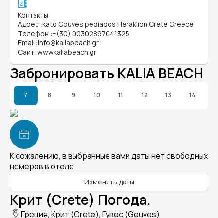
Контакты
Адрес
:
kato Gouves pediados Heraklion Crete Greece
Телефон
:
+(30) 00302897041325
Email
:
info@kaliabeach.gr
Сайт
:
wwwkaliabeach.gr
Забронировать KALIA BEACH
7
8
9
10
11
12
13
14
К сожалению, в выбранные вами даты нет свободных
номеров в отеле
Изменить даты
Крит (Crete) Погода.
Греция, Крит (Crete), Гувес (Gouves)