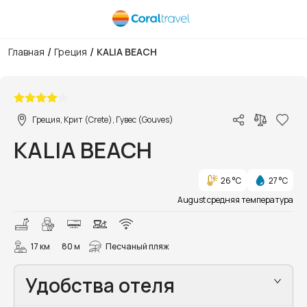
/
/
Главная
Греция
KALIA BEACH
1/18
Греция, Крит (Crete), Гувес (Gouves)
KALIA BEACH
26 °C
27 °C
August средняя температура
17 км
80 м
Песчаный пляж
Удобства отеля