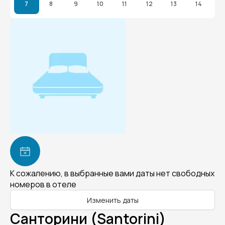
7
8
9
10
11
12
13
14
К сожалению, в выбранные вами даты нет свободных
номеров в отеле
Изменить даты
Санторини (Santorini)