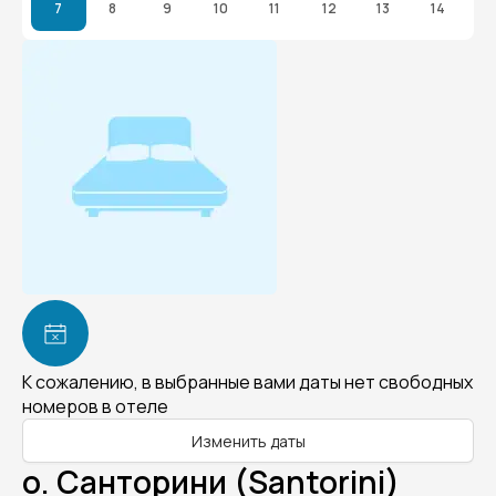
7
8
9
10
11
12
13
14
К сожалению, в выбранные вами даты нет свободных
номеров в отеле
Изменить даты
о. Санторини (Santorini)