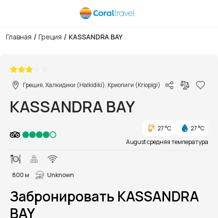
/
/
Главная
Греция
KASSANDRA BAY
1/13
Греция, Халкидики (Halkidiki), Криопиги (Kriopigi)
KASSANDRA BAY
27 °C
27 °C
August средняя температура
800 м
Unknown
Забронировать KASSANDRA
BAY