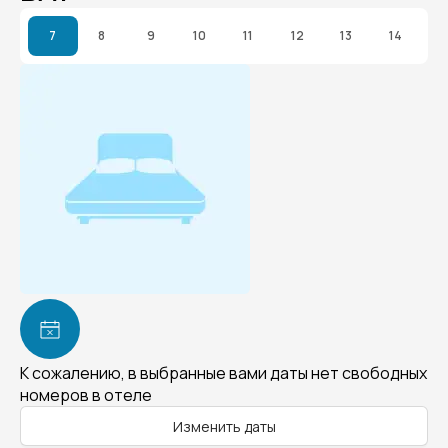
7
8
9
10
11
12
13
14
К сожалению, в выбранные вами даты нет свободных
номеров в отеле
Изменить даты