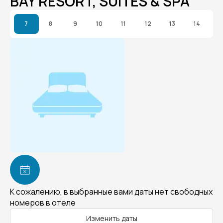
BAY RESORT, SUITES & SPA
7
8
9
10
11
12
13
14
К сожалению, в выбранные вами даты нет свободных
номеров в отеле
Изменить даты