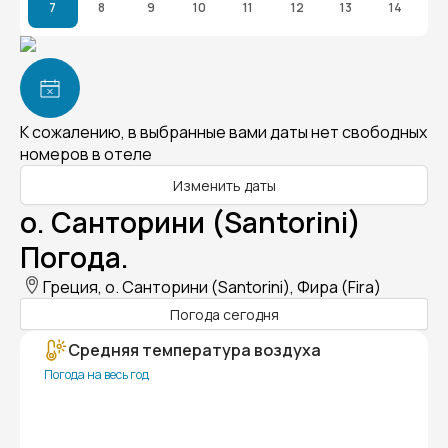
7
8
9
10
11
12
13
14
К сожалению, в выбранные вами даты нет свободных
номеров в отеле
Изменить даты
о. Санторини (Santorini)
Погода.
Греция, о. Санторини (Santorini), Фира (Fira)
Погода сегодня
Средняя температура воздуха
Погода на весь год