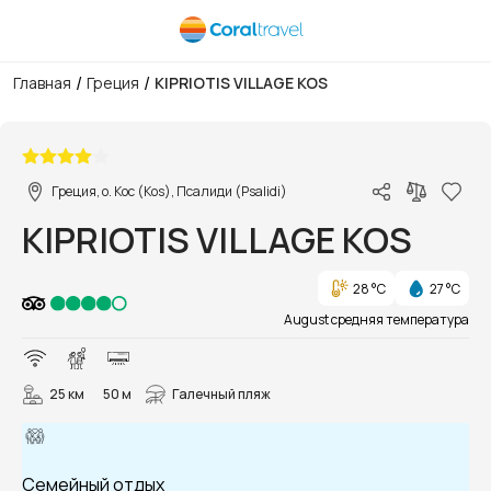
/
/
Главная
Греция
KIPRIOTIS VILLAGE KOS
1/33
Греция, о. Кос (Kos), Псалиди (Psalidi)
KIPRIOTIS VILLAGE KOS
28 °C
27 °C
August средняя температура
25 км
50 м
Галечный пляж
Семейный отдых