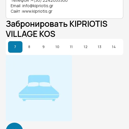
Телефон
:
+(30) 2242055300
Email
:
info@kipriotis.gr
Сайт
:
www.kipriotis.gr
Забронировать KIPRIOTIS
VILLAGE KOS
7
8
9
10
11
12
13
14