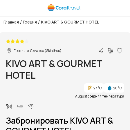
/
/
Главная
Греция
KIVO ART & GOURMET HOTEL
1/1
Греция, о. Скиатос (Skíathos)
KIVO ART & GOURMET
HOTEL
27 °C
26 °C
August средняя температура
Забронировать KIVO ART &