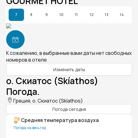
GOURMET HOTEL
7
8
9
10
11
12
13
14
К сожалению, в выбранные вами даты нет свободных
номеров в отеле
Изменить даты
о. Скиатос (Skíathos)
Погода.
Греция, о. Скиатос (Skíathos)
Погода сегодня
Средняя температура воздуха
Погода на весь год