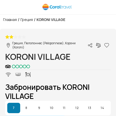
/
/
Главная
Греция
KORONI VILLAGE
1/1
Греция, Пелопоннес (Peloponnese), Корони
(Koroni)
KORONI VILLAGE
Забронировать KORONI
VILLAGE
7
8
9
10
11
12
13
14