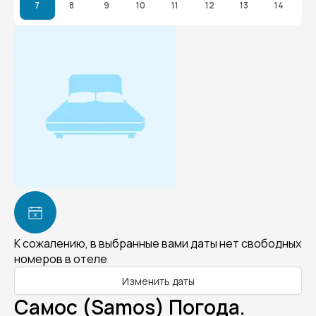
7
8
9
10
11
12
13
14
К сожалению, в выбранные вами даты нет свободных
номеров в отеле
Изменить даты
Самос (Samos) Погода.