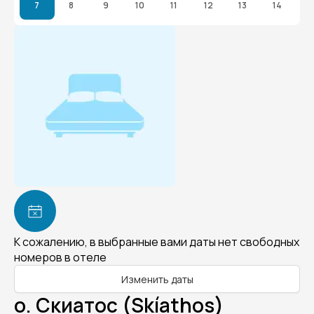
7
8
9
10
11
12
13
14
К сожалению, в выбранные вами даты нет свободных
номеров в отеле
Изменить даты
о. Скиатос (Skíathos)