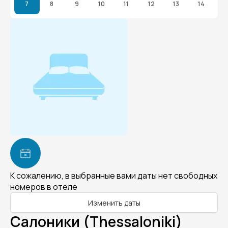
7
8
9
10
11
12
13
14
К сожалению, в выбранные вами даты нет свободных
номеров в отеле
Изменить даты
Салоники (Thessaloniki)