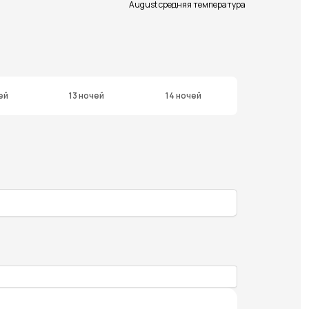
August средняя температура
ей
13 ночей
14 ночей