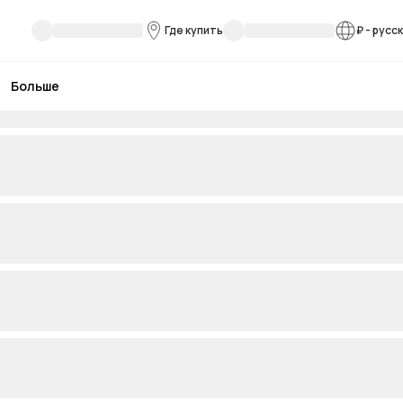
Где купить
₽
-
русс
Больше