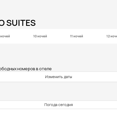
O SUITES
 ночей
10 ночей
11 ночей
12 ноч
вободных номеров в отеле
Изменить даты
Погода сегодня