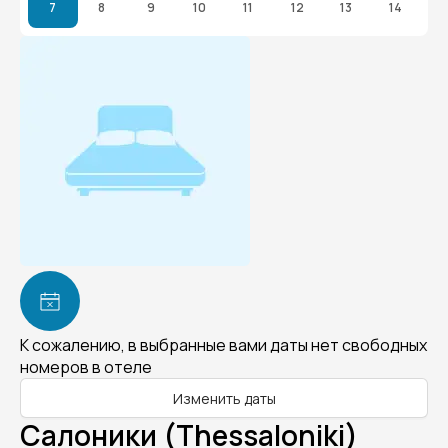
7
8
9
10
11
12
13
14
К сожалению, в выбранные вами даты нет свободных
номеров в отеле
Изменить даты
Салоники (Thessaloniki)