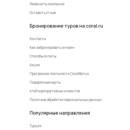
Реквизиты компаний
Оставить отзыв
Бронирование туров на coral.ru
Контакты
Как забронировать онлайн
Способы оплаты
Акции
Программа лояльности CoralBonus
Подарочные карты
Клуб корпоративных клиентов
Политика обработки персональных данных
Популярные направления
Турция