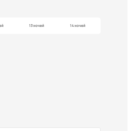
ей
13 ночей
14 ночей