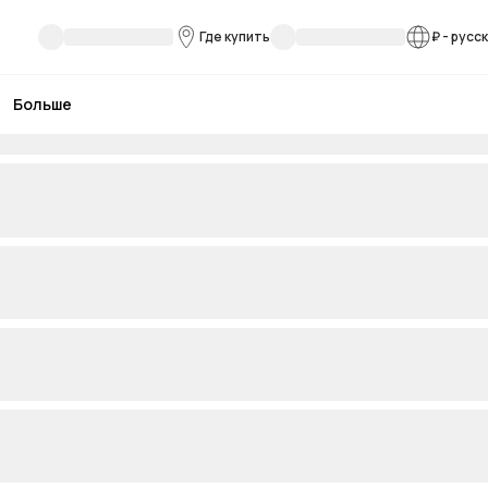
Где купить
₽
-
русс
Больше