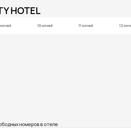
TY HOTEL
 ночей
10 ночей
11 ночей
12 ноч
вободных номеров в отеле