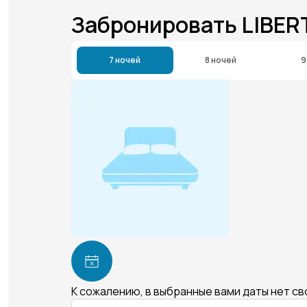
Забронировать LIBER
7 ночей
8 ночей
9
К сожалению, в выбранные вами даты нет с