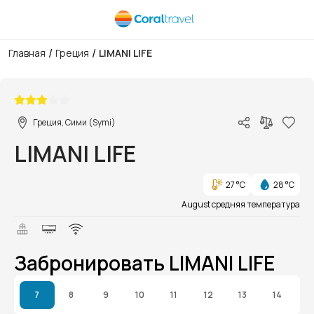
/
/
Главная
Греция
LIMANI LIFE
1/1
Греция, Сими (Symi)
LIMANI LIFE
27 °C
28 °C
August средняя температура
Забронировать LIMANI LIFE
7
8
9
10
11
12
13
14