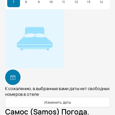
7
8
9
10
11
12
13
14
К сожалению, в выбранные вами даты нет свободных
номеров в отеле
Изменить даты
Самос (Samos) Погода.