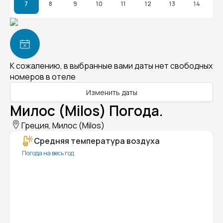
7
8
9
10
11
12
13
14
К сожалению, в выбранные вами даты нет свободных
номеров в отеле
Изменить даты
Милос (Milos) Погода.
Греция, Милос (Milos)
Средняя температура воздуха
Погода на весь год