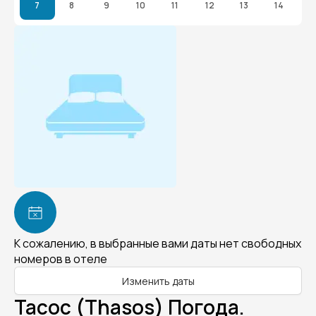
7
8
9
10
11
12
13
14
К сожалению, в выбранные вами даты нет свободных
номеров в отеле
Изменить даты
Тасос (Thasos) Погода.