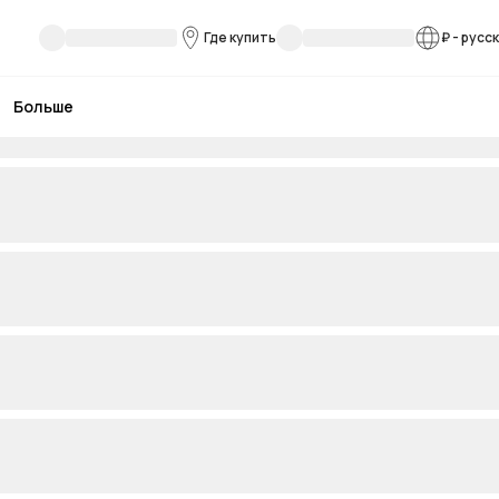
Где купить
₽
-
русс
Больше