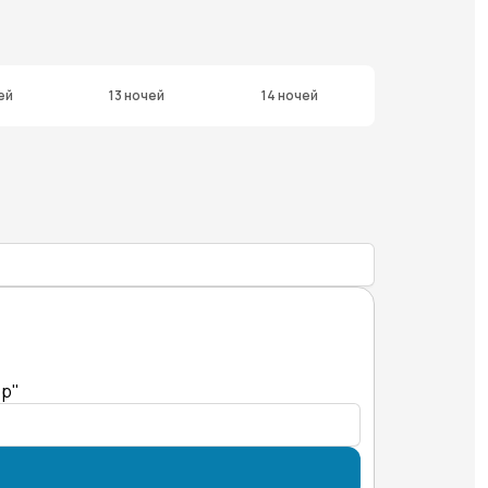
ей
13 ночей
14 ночей
ер"