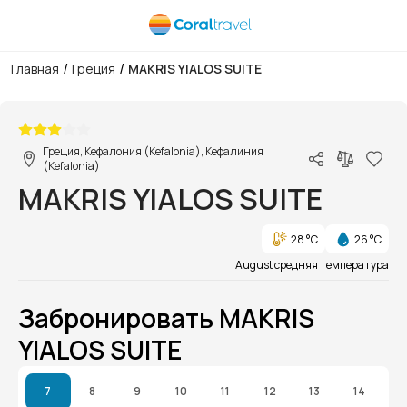
/
/
Главная
Греция
MAKRIS YIALOS SUITE
1/1
Греция, Кефалония (Kefalonia), Кефалиния
(Kefalonia)
MAKRIS YIALOS SUITE
28 °C
26 °C
August средняя температура
Забронировать MAKRIS
YIALOS SUITE
7
8
9
10
11
12
13
14