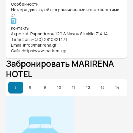
Особенности
Номера для людей с ограниченными возможностями
:
2
Контакты
Адрес
:
A. Papandreou 120 & Naxou 8 Iraklio 714 14
Телефон
:
+(30) 2810821471
Email
:
info@marirena.gr
Сайт
:
http://www.marirena.gr
Забронировать MARIRENA
HOTEL
7
8
9
10
11
12
13
14