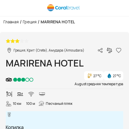
/
/
Главная
Греция
MARIRENA HOTEL
1/14
Греция, Крит (Crete), Амудара (Amoudara)
MARIRENA HOTEL
27 °C
27 °C
August средняя температура
10 км
100 м
Песчаный пляж
Копилка