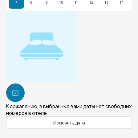
7
8
9
10
11
12
13
14
К сожалению, в выбранные вами даты нет свободных
номеров в отеле
Изменить даты