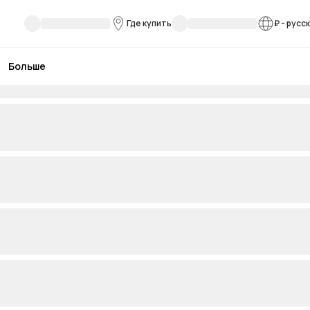
Где купить
₽
-
русс
Больше