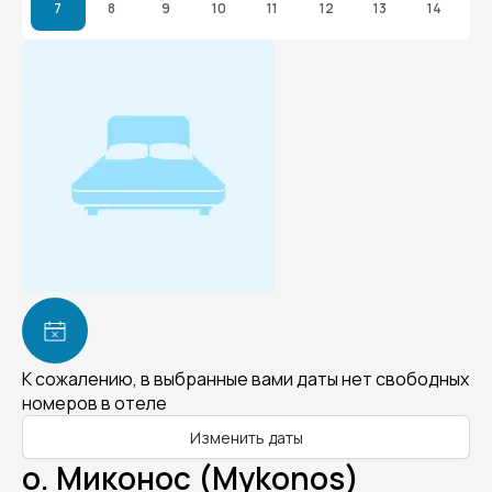
7
8
9
10
11
12
13
14
К сожалению, в выбранные вами даты нет свободных
номеров в отеле
Изменить даты
о. Миконос (Mykonos)