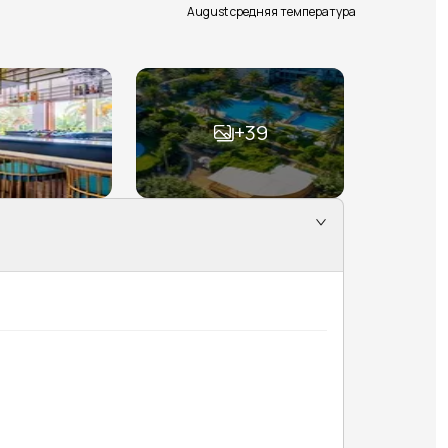
August средняя температура
+
39