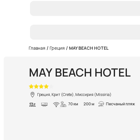
/
/
Главная
Греция
MAY BEACH HOTEL
MAY BEACH HOTEL
Греция, Крит (Crete), Миссирия (Missiria)
70 км
200 м
Песчаный пляж