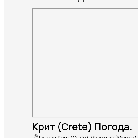
Крит (Crete) Погода.
Греция, Крит (Crete), Миссирия (Missiria)