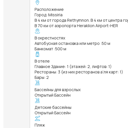
Расположение
Город
:
Missiria
В 4 км от города Rethymnon. В 4 км от центра г
В 70 км от аэропорта Heraklion Airport-HER
В окрестностях
Автобусная остановка или метро
:
50 м
Банкомат
:
500 м
В отеле
Главное Здание: 1 (этажей: 2, лифтов: 1)
Рестораны: 3 (из них ресторанов а’ля карт: 1)
Бары: 2
Бассейны для взрослых
Открытый Бассейн
Детские бассейны
Открытый Бассейн
Пляж