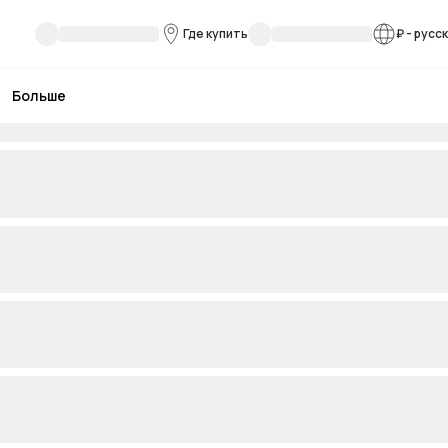
Где купить
₽
-
русс
Больше