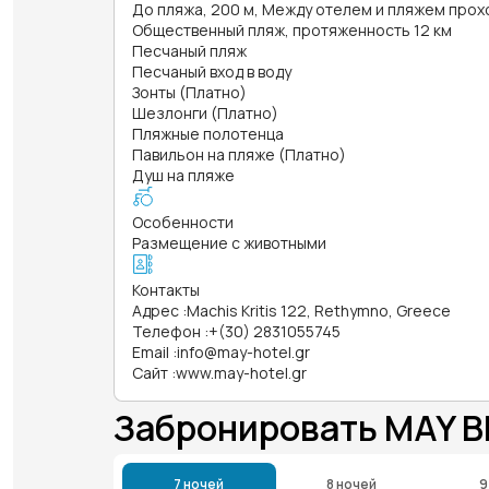
До пляжа, 200 м, Между отелем и пляжем про
Общественный пляж, протяженность 12 км
Песчаный пляж
Песчаный вход в воду
Зонты (Платно)
Шезлонги (Платно)
Пляжные полотенца
Павильон на пляже (Платно)
Душ на пляже
Особенности
Размещение с животными
Контакты
Адрес
:
Machis Kritis 122, Rethymno, Greece
Телефон
:
+(30) 2831055745
Email
:
info@may-hotel.gr
Сайт
:
www.may-hotel.gr
Забронировать MAY 
7 ночей
8 ночей
9