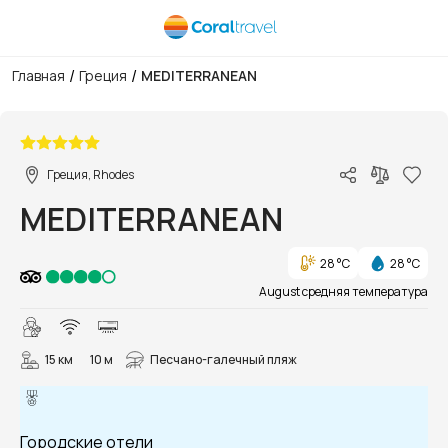
/
/
Главная
Греция
MEDITERRANEAN
1/19
Греция, Rhodes
MEDITERRANEAN
28 °C
28 °C
August средняя температура
15 км
10 м
Песчано-галечный пляж
Городские отели