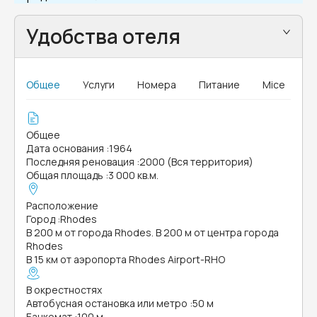
Удобства отеля
Общее
Услуги
Номера
Питание
Mice
Общее
Дата основания
:
1964
Последняя реновация
:
2000 (Вся территория)
Общая площадь
:
3 000 кв.м.
Расположение
Город
:
Rhodes
В 200 м от города Rhodes. В 200 м от центра города
Rhodes
В 15 км от аэропорта Rhodes Airport-RHO
В окрестностях
Автобусная остановка или метро
:
50 м
Банкомат
:
100 м