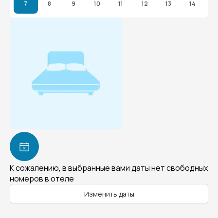
7
8
9
10
11
12
13
14
К сожалению, в выбранные вами даты нет свободных
номеров в отеле
Изменить даты