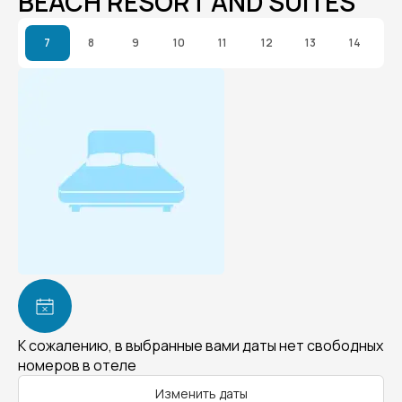
BEACH RESORT AND SUITES
7
8
9
10
11
12
13
14
К сожалению, в выбранные вами даты нет свободных
номеров в отеле
Изменить даты