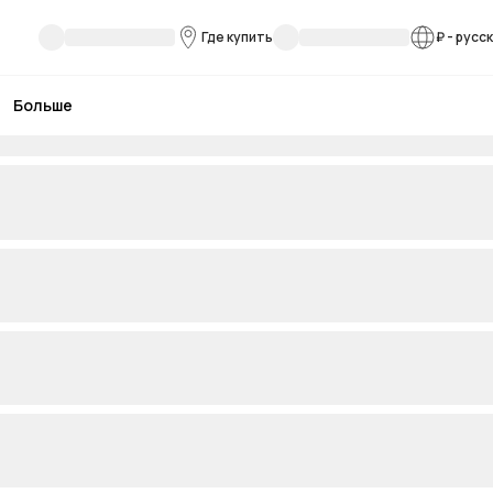
Где купить
₽
-
русс
Больше