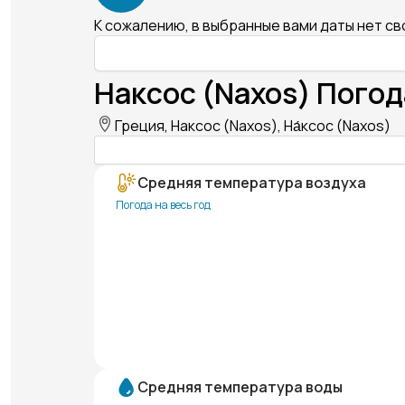
К сожалению, в выбранные вами даты нет с
Наксос (Naxos) Погод
Греция, Наксос (Naxos), На́ксос (Naxos)
Средняя температура воздуха
Погода на весь год
Средняя температура воды