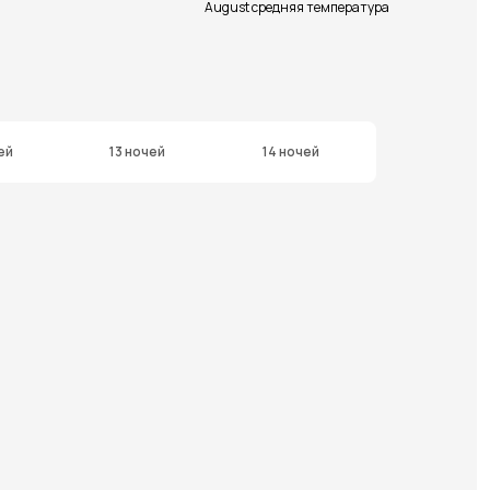
August средняя температура
ей
13 ночей
14 ночей