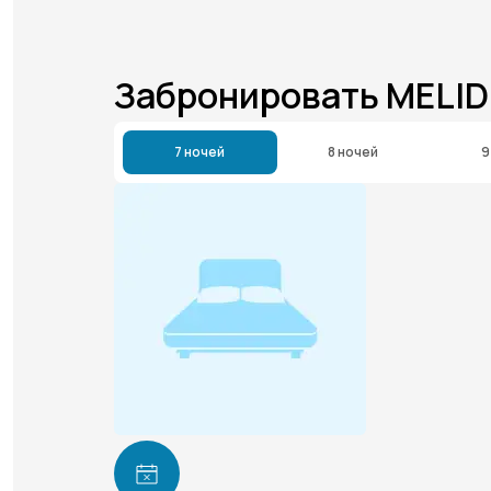
Забронировать MELID
7 ночей
8 ночей
9