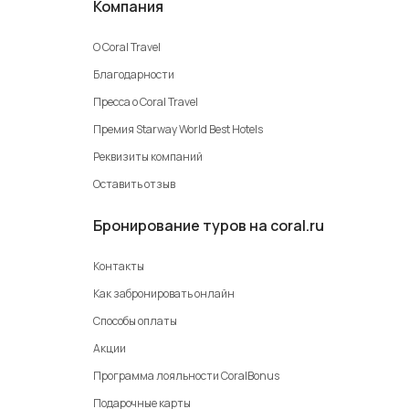
Компания
О Coral Travel
Благодарности
Пресса о Coral Travel
Премия Starway World Best Hotels
Реквизиты компаний
Оставить отзыв
Бронирование туров на coral.ru
Контакты
Как забронировать онлайн
Способы оплаты
Акции
Программа лояльности CoralBonus
Подарочные карты