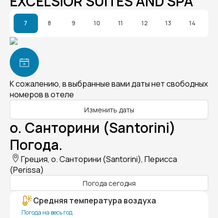
EXCELSIOR SUITES AND SPA
7
8
9
10
11
12
13
14
К сожалению, в выбранные вами даты нет свободных
номеров в отеле
Изменить даты
о. Санторини (Santorini)
Погода.
Греция, о. Санторини (Santorini), Перисса
(Perissa)
Погода сегодня
Средняя температура воздуха
Погода на весь год