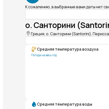
К сожалению, в выбранные вами даты нет с
о. Санторини (Santori
Греция, о. Санторини (Santorini), Перисса
Средняя температура воздуха
Погода на весь год
Средняя температура воды