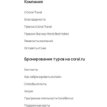
Компания
О Coral Travel
Благодарности
Пресса о Coral Travel
Премия Starway World Best Hotels
Реквизиты компаний
Оставить отзыв
Бронирование туров на coral.ru
Контакты
Как забронировать онлайн
Способы оплаты
Акции
Программа лояльности CoralBonus
Подарочные карты