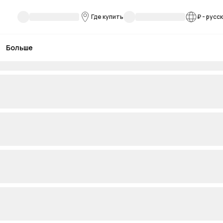
Где купить
₽
-
русс
Больше