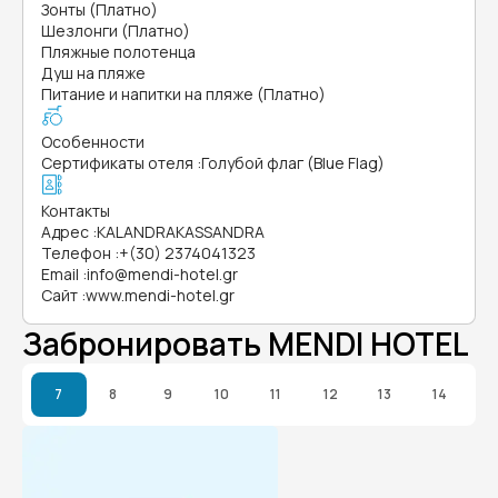
Зонты (Платно)
Шезлонги (Платно)
Пляжные полотенца
Душ на пляже
Питание и напитки на пляже (Платно)
Особенности
Сертификаты отеля
:
Голубой флаг (Blue Flag)
Контакты
Адрес
:
KALANDRAKASSANDRA
Телефон
:
+(30) 2374041323
Email
:
info@mendi-hotel.gr
Сайт
:
www.mendi-hotel.gr
Забронировать MENDI HOTEL
7
8
9
10
11
12
13
14