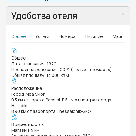
Удобства отеля
Общее
Услуги
Номера
Питание
Mice
Общее
Дата основания
:
1970
Последняя реновация
:
2021 (Только в номерах)
Общая площадь
:
13 000 кв.м.
Расположение
Город
:
Nea Skioni
В 3 км от города Possidi. В 5 км от центра города
Halkidiki
В 90 км от аэропорта Thessalonik-SKG
В окрестностях
Магазин
:
5 км
Автобусная остановка или метро
:
250 м