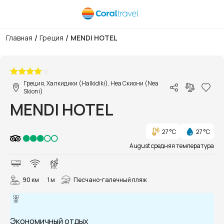
/
/
Главная
Греция
MENDI HOTEL
1/22
Греция, Халкидики (Halkidiki), Неа Скиони (Nea
Skioni)
MENDI HOTEL
27 °C
27 °C
August средняя температура
90 км
1 м
Песчано-галечный пляж
Экономичный отдых