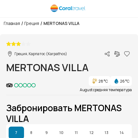
/
/
Главная
Греция
MERTONAS VILLA
1/1
Греция, Карпатос (Karpathos)
MERTONAS VILLA
28 °C
26 °C
August средняя температура
Забронировать MERTONAS
VILLA
7
8
9
10
11
12
13
14