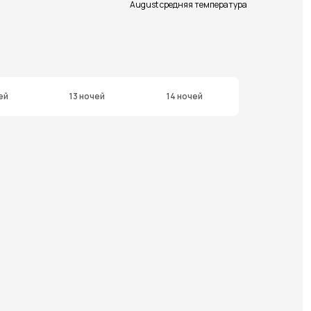
August средняя температура
ей
13 ночей
14 ночей