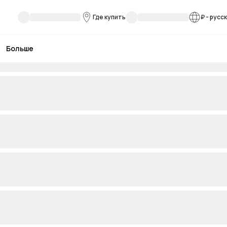
Где купить
₽
-
русс
Больше