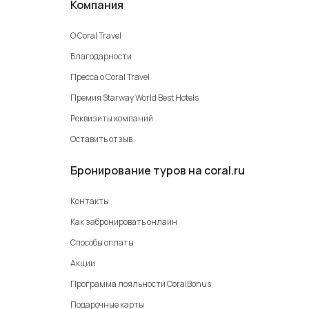
Компания
О Coral Travel
Благодарности
Пресса о Coral Travel
Премия Starway World Best Hotels
Реквизиты компаний
Оставить отзыв
Бронирование туров на coral.ru
Контакты
Как забронировать онлайн
Способы оплаты
Акции
Программа лояльности CoralBonus
Подарочные карты