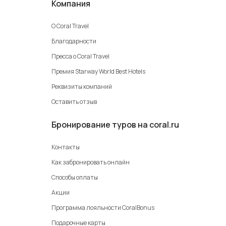
Компания
О Coral Travel
Благодарности
Пресса о Coral Travel
Премия Starway World Best Hotels
Реквизиты компаний
Оставить отзыв
Бронирование туров на coral.ru
Контакты
Как забронировать онлайн
Способы оплаты
Акции
Программа лояльности CoralBonus
Подарочные карты