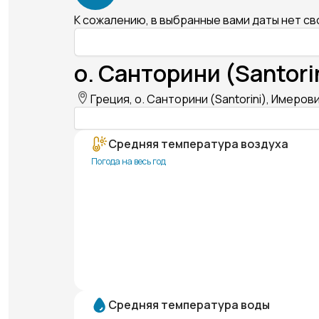
К сожалению, в выбранные вами даты нет с
о. Санторини (Santori
Греция, о. Санторини (Santorini), Имеровиг
Средняя температура воздуха
Погода на весь год
Средняя температура воды