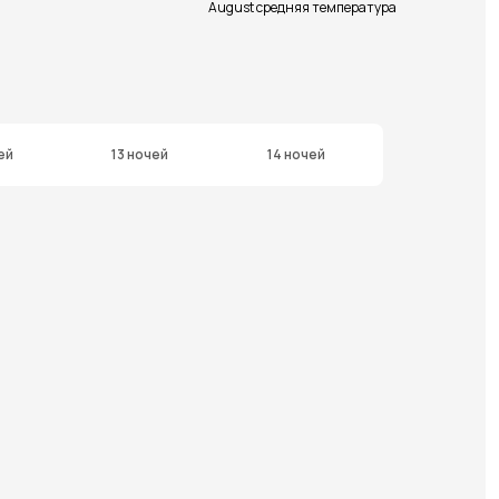
August средняя температура
ей
13 ночей
14 ночей