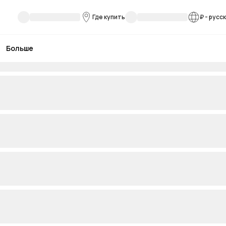
Где купить
₽
-
русс
Больше