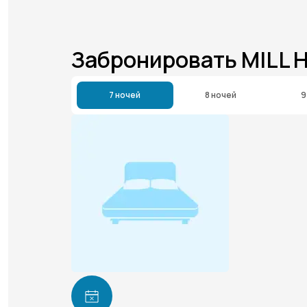
Забронировать MILL 
7 ночей
8 ночей
9