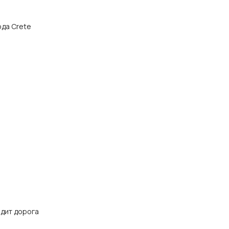
ода Crete
одит дорога