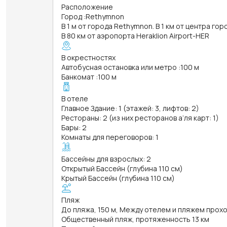
Расположение
Город
:
Rethymnon
В 1 м от города Rethymnon. В 1 км от центра гор
В 80 км от аэропорта Heraklion Airport-HER
В окрестностях
Автобусная остановка или метро
:
100 м
Банкомат
:
100 м
В отеле
Главное Здание: 1 (этажей: 3, лифтов: 2)
Рестораны: 2 (из них ресторанов а’ля карт: 1)
Бары: 2
Комнаты для переговоров: 1
Бассейны для взрослых: 2
Открытый Бассейн (глубина 110 см)
Крытый Бассейн (глубина 110 см)
Пляж
До пляжа, 150 м, Между отелем и пляжем прох
Общественный пляж, протяженность 13 км