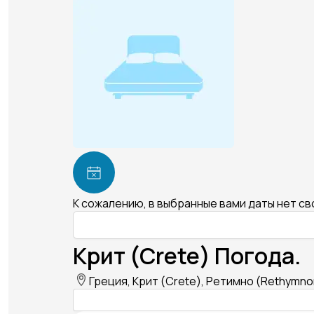
К сожалению, в выбранные вами даты нет с
Крит (Crete) Погода.
Греция, Крит (Crete), Ретимно (Rethymno