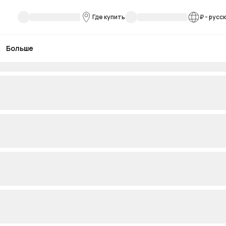
Где купить
₽
-
русс
Больше