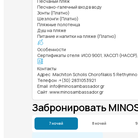
Песчаный пляж
Песчано-галечный вход в воду
Зонты (Платно)
Шезлонги (Платно)
Пляжные полотенца
Душ на пляже
Питание и напитки на пляже (Платно)
Особенности
Сертификаты отеля
:
ИСО 9001, ХАССП (HACCP), 
Контакты
Адрес
:
Machiton Scholis Chorofilakis 5 Rethymno
Телефон
:
+(30) 2831053921
Email
:
info@minosambassador.gr
Сайт
:
www.minosambassador.gr
Забронировать MINO
7 ночей
8 ночей
9