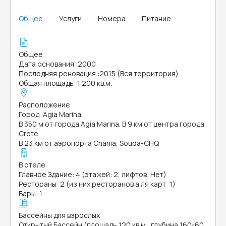
Общее
Услуги
Номера
Питание
Общее
Дата основания
:
2000
Последняя реновация
:
2015 (Вся территория)
Общая площадь
:
1 200 кв.м.
Расположение
Город
:
Agia Marina
В 350 м от города Agia Marina. В 9 км от центра города
Crete
В 23 км от аэропорта Chania, Souda-CHQ
В отеле
Главное Здание: 4 (этажей: 2, лифтов: Нет)
Рестораны: 2 (из них ресторанов а’ля карт: 1)
Бары: 1
Бассейны для взрослых
Открытый Бассейн (площадь 120 кв.м., глубина 160-60