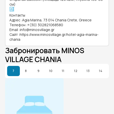
см)
Контакты
Адрес
:
Agia Marina, 73 014 Chania Crete, Greece
Телефон
:
+(30) 302821068580
Email
:
info@minosvillage.gr
Сайт
:
https://www.minosvillage.gr/hotel-agia-marina-
chania
Забронировать MINOS
VILLAGE CHANIA
7
8
9
10
11
12
13
14