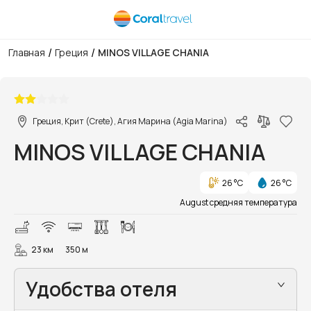
/
/
Главная
Греция
MINOS VILLAGE CHANIA
1/15
Греция, Крит (Crete), Агия Марина (Agia Marina)
MINOS VILLAGE CHANIA
26 °C
26 °C
August средняя температура
23 км
350 м
Удобства отеля