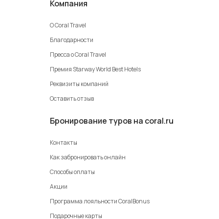
Компания
О Coral Travel
Благодарности
Пресса о Coral Travel
Премия Starway World Best Hotels
Реквизиты компаний
Оставить отзыв
Бронирование туров на coral.ru
Контакты
Как забронировать онлайн
Способы оплаты
Акции
Программа лояльности CoralBonus
Подарочные карты