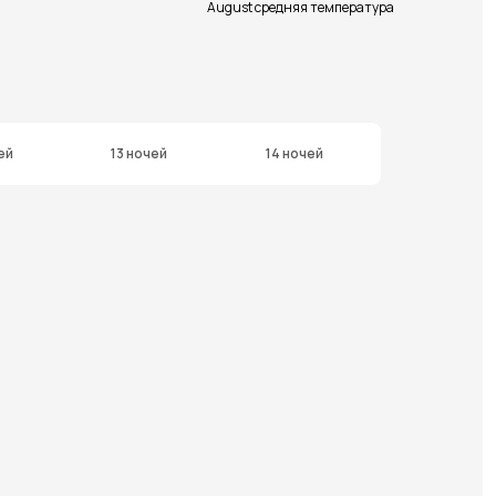
August средняя температура
ей
13 ночей
14 ночей