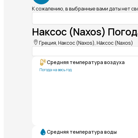
К сожалению, в выбранные вами даты нет с
Наксос (Naxos) Погод
Греция, Наксос (Naxos), На́ксос (Naxos)
Средняя температура воздуха
Погода на весь год
Средняя температура воды