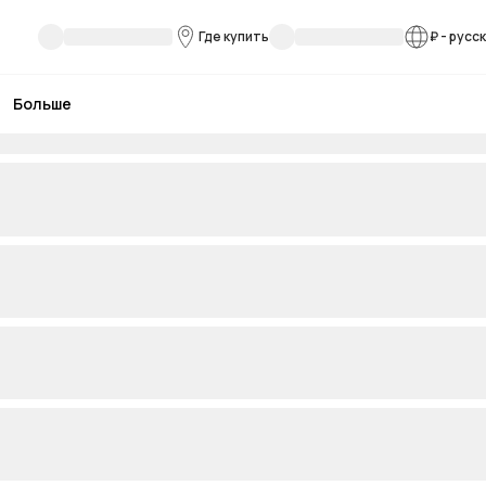
Где купить
₽
-
русс
Больше