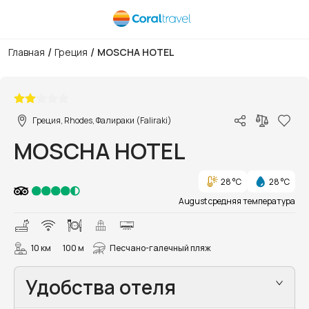
/
/
Главная
Греция
MOSCHA HOTEL
1/15
Греция, Rhodes, Фалираки (Faliraki)
MOSCHA HOTEL
28 °C
28 °C
August средняя температура
10 км
100 м
Песчано-галечный пляж
Удобства отеля