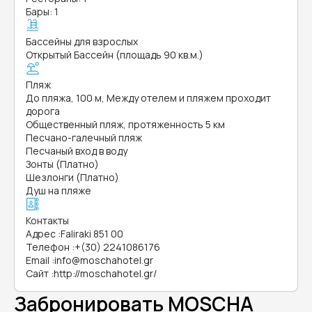
Бары: 1
Бассейны для взрослых
Открытый Бассейн (площадь 90 кв.м.)
Пляж
До пляжа, 100 м, Между отелем и пляжем проходит
дорога
Общественный пляж, протяженность 5 км
Песчано-галечный пляж
Песчаный вход в воду
Зонты (Платно)
Шезлонги (Платно)
Душ на пляже
Контакты
Адрес
:
Faliraki 851 00
Телефон
:
+(30) 2241086176
Email
:
info@moschahotel.gr
Сайт
:
http://moschahotel.gr/
Забронировать MOSCHA