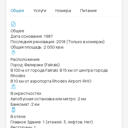
Общее
Услуги
Номера
Питание
Общее
Дата основания
:
1987
Последняя реновация
:
2018 (Только в номерах)
Общая площадь
:
2 000 кв.м.
Расположение
Город
:
Фалираки (Faliraki)
В 100 м от города Faliraki. В 15 км от центра города
Rhodes
В 10 км от аэропорта Rhodes Airport-RHO
В окрестностях
Автобусная остановка или метро
:
2 км
Банкомат
:
2 км
В отеле
Главное Здание: 1 (этажей: 3, лифтов: Нет)
Рестораны: 1